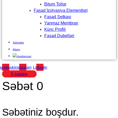
Bitum Tollar
Fasad İzolyasiya Elementləri
Fasad Setkası
Yanmaz Membran
Künc Profili
Fasad Dubelləri
Xidmətlər
Əlaqə
acebook
Instagram
Linkedin
E-kataloq
Səbət
0
Səbətiniz boşdur.