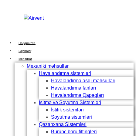
Skip
Skip
links
to
primary
navigation
Skip
to
Haqqımızda
content
Layihələr
Məhsullar
Mexaniki məhsullar
Havalandırma sistemləri
Havalandırma asqı məhsulları
Havalandırma fanları
Havalandırma Qapaqları
İsitmə və Soyutma Sistemləri
İstilik sistemləri
Soyutma sistemləri
Qazanxana Sistemləri
Bürünc boru fittinqleri