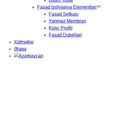
Bitum Tollar
Fasad İzolyasiya Elementləri
Fasad Setkası
Yanmaz Membran
Künc Profili
Fasad Dubelləri
Xidmətlər
Əlaqə