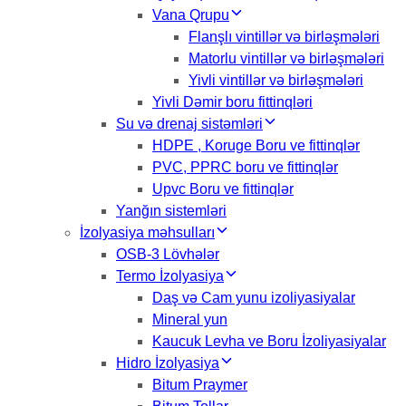
Vana Qrupu
Flanşlı vintillər və birləşmələri
Matorlu vintillər və birləşmələri
Yivli vintillər və birləşmələri
Yivli Dəmir boru fittinqləri
Su və drenaj sistəmləri
HDPE , Koruge Boru ve fittinqlər
PVC, PPRC boru ve fittinqlər
Upvc Boru ve fittinqlər
Yanğın sistemləri
İzolyasiya məhsulları
OSB-3 Lövhələr
Termo İzolyasiya
Daş və Cam yunu izoliyasiyalar
Mineral yun
Kaucuk Levha ve Boru İzoliyasiyalar
Hidro İzolyasiya
Bitum Praymer