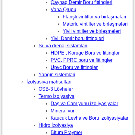
Qaynaq Dəmir Boru fittinqləri
Vana Qrupu
Flanşlı vintillər və birləşmələri
Matorlu vintillər və birləşmələri
Yivli vintillər və birləşmələri
Yivli Dəmir boru fittinqləri
Su və drenaj sistəmləri
HDPE , Koruge Boru ve fittinqlər
PVC, PPRC boru ve fittinqlər
Upvc Boru ve fittinqlər
Yanğın sistemləri
İzolyasiya məhsulları
OSB-3 Lövhələr
Termo İzolyasiya
Daş və Cam yunu izoliyasiyalar
Mineral yun
Kaucuk Levha ve Boru İzoliyasiyalar
Hidro İzolyasiya
Bitum Praymer