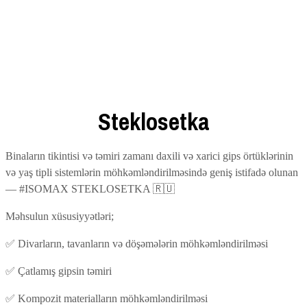
Steklosetka
Binaların tikintisi və təmiri zamanı daxili və xarici gips örtüklərinin
və yaş tipli sistemlərin möhkəmləndirilməsində geniş istifadə olunan
— #ISOMAX STEKLOSETKA
🇷🇺
Məhsulun xüsusiyyətləri;
✅
Divarların, tavanların və döşəmələrin möhkəmləndirilməsi
✅
Çatlamış gipsin təmiri
✅
Kompozit materialların möhkəmləndirilməsi