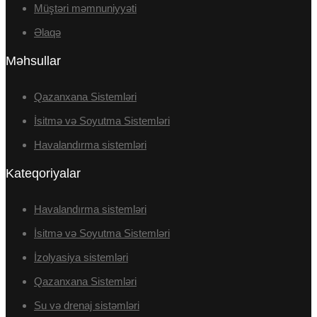
Müştəri məmnuniyyəti
Əlaqə
Məhsullar
Qazanxana Sistemləri
İsitmə və Soyutma Sistemləri
Havalandırma sistemləri
Kateqoriyalar
Havalandırma sistemləri
İsitmə və Soyutma Sistemləri
İzolyasiya sistemləri
Qazanxana Sistemləri
Su və drenaj sistəmləri