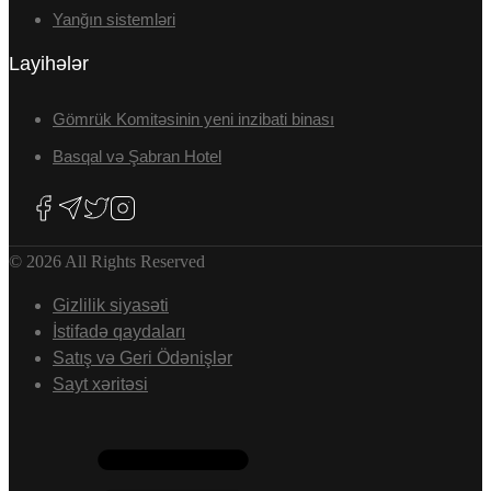
Yanğın sistemləri
Layihələr
Gömrük Komitəsinin yeni inzibati binası
Basqal və Şabran Hotel
© 2026 All Rights Reserved
Gizlilik siyasəti
İstifadə qaydaları
Satış və Geri Ödənişlər
Sayt xəritəsi