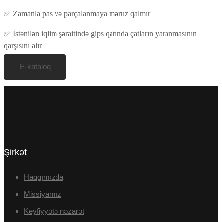
✅
Zamanla pas və parçalanmaya məruz qalmır
✅
İstənilən iqlim şəraitində gips qatında çatların yaranmasının
qarşısını alır
E-kataloq
Şirkət
Haqqımızda
Missiyamız
Keyfiyyətə nəzarət