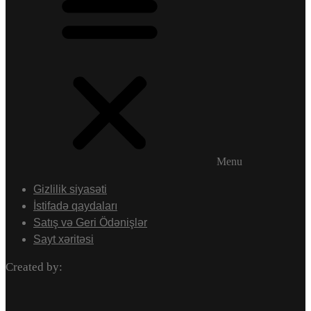
Menu
Gizlilik siyasəti
İstifadə qaydaları
Satış və Geri Ödənişlər
Sayt xəritəsi
Created by: