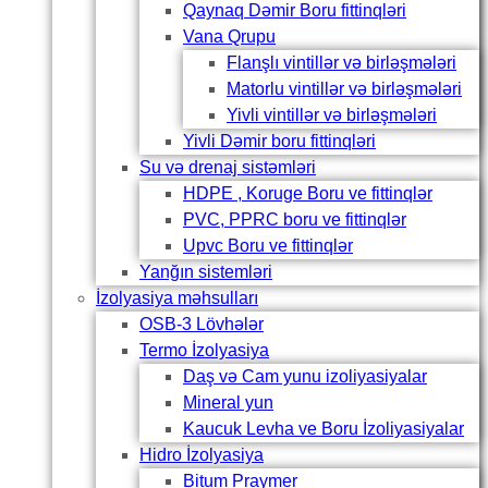
Qaynaq Dəmir Boru fittinqləri
Vana Qrupu
Flanşlı vintillər və birləşmələri
Matorlu vintillər və birləşmələri
Yivli vintillər və birləşmələri
Yivli Dəmir boru fittinqləri
Su və drenaj sistəmləri
HDPE , Koruge Boru ve fittinqlər
PVC, PPRC boru ve fittinqlər
Upvc Boru ve fittinqlər
Yanğın sistemləri
İzolyasiya məhsulları
OSB-3 Lövhələr
Termo İzolyasiya
Daş və Cam yunu izoliyasiyalar
Mineral yun
Kaucuk Levha ve Boru İzoliyasiyalar
Hidro İzolyasiya
Bitum Praymer