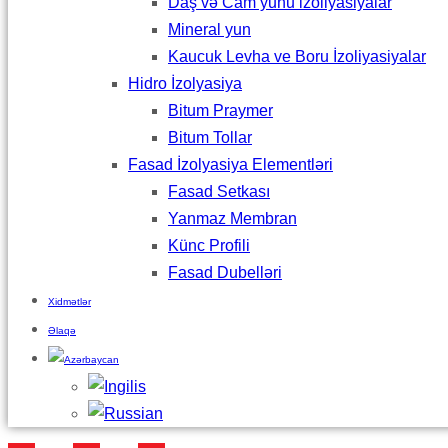
Daş və Cam yunu izoliyasiyalar
Mineral yun
Kaucuk Levha ve Boru İzoliyasiyalar
Hidro İzolyasiya
Bitum Praymer
Bitum Tollar
Fasad İzolyasiya Elementləri
Fasad Setkası
Yanmaz Membran
Künc Profili
Fasad Dubelləri
Xidmətlər
Əlaqə