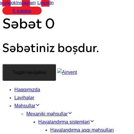
acebook
Instagram
Linkedin
E-kataloq
Səbət
0
Səbətiniz boşdur.
Toggle navigation
Haqqımızda
Layihələr
Məhsullar
Mexaniki məhsullar
Havalandırma sistemləri
Havalandırma asqı məhsulları