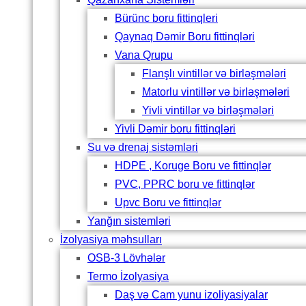
Bürünc boru fittinqleri
Qaynaq Dəmir Boru fittinqləri
Vana Qrupu
Flanşlı vintillər və birləşmələri
Matorlu vintillər və birləşmələri
Yivli vintillər və birləşmələri
Yivli Dəmir boru fittinqləri
Su və drenaj sistəmləri
HDPE , Koruge Boru ve fittinqlər
PVC, PPRC boru ve fittinqlər
Upvc Boru ve fittinqlər
Yanğın sistemləri
İzolyasiya məhsulları
OSB-3 Lövhələr
Termo İzolyasiya
Daş və Cam yunu izoliyasiyalar