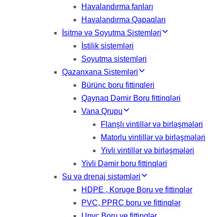
Havalandırma fanları
Havalandırma Qapaqları
İsitmə və Soyutma Sistemləri
İstilik sistemləri
Soyutma sistemləri
Qazanxana Sistemləri
Bürünc boru fittinqleri
Qaynaq Dəmir Boru fittinqləri
Vana Qrupu
Flanşlı vintillər və birləşmələri
Matorlu vintillər və birləşmələri
Yivli vintillər və birləşmələri
Yivli Dəmir boru fittinqləri
Su və drenaj sistəmləri
HDPE , Koruge Boru ve fittinqlər
PVC, PPRC boru ve fittinqlər
Upvc Boru ve fittinqlər