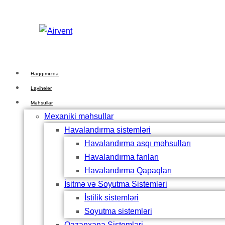
Skip
Skip
links
to
primary
navigation
Skip
Haqqımızda
to
Layihələr
content
Məhsullar
Mexaniki məhsullar
Havalandırma sistemləri
Havalandırma asqı məhsulları
Havalandırma fanları
Havalandırma Qapaqları
İsitmə və Soyutma Sistemləri
İstilik sistemləri
Soyutma sistemləri
Qazanxana Sistemləri