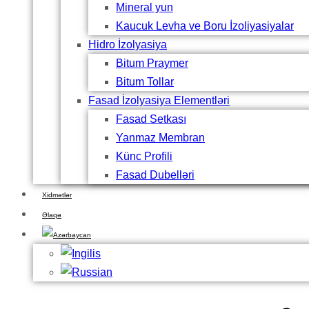
Mineral yun
Kaucuk Levha ve Boru İzoliyasiyalar
Hidro İzolyasiya
Bitum Praymer
Bitum Tollar
Fasad İzolyasiya Elementləri
Fasad Setkası
Yanmaz Membran
Künc Profili
Fasad Dubelləri
Xidmətlər
Əlaqə