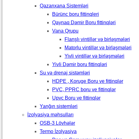
Qazanxana Sistemləri
Bürünc boru fittinqleri
Qaynaq Dəmir Boru fittinqləri
Vana Qrupu
Flanşlı vintillər və birləşmələri
Matorlu vintillər və birləşmələri
Yivli vintillər və birləşmələri
Yivli Dəmir boru fittinqləri
Su və drenaj sistəmləri
HDPE , Koruge Boru ve fittinqlər
PVC, PPRC boru ve fittinqlər
Upvc Boru ve fittinqlər
Yanğın sistemləri
İzolyasiya məhsulları
OSB-3 Lövhələr
Termo İzolyasiya