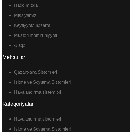
Haqqımızda
Missiyamız
Keyfiyyətə nəzarət
Müştəri məmnuniyyəti
Əlaqə
Məhsullar
Qazanxana Sistemləri
İsitmə və Soyutma Sistemləri
Havalandırma sistemləri
Kateqoriyalar
Havalandırma sistemləri
İsitmə və Soyutma Sistemləri