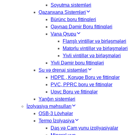
Soyutma sistemləri
Qazanxana Sistemləri
Bürünc boru fittinqleri
Qaynaq Dəmir Boru fittinqləri
Vana Qrupu
Flanşlı vintillər və birləşmələri
Matorlu vintillər və birləşmələri
Yivli vintillər və birləşmələri
Yivli Dəmir boru fittinqləri
Su və drenaj sistəmləri
HDPE , Koruge Boru ve fittinqlər
PVC, PPRC boru ve fittinqlər
Upvc Boru ve fittinqlər
Yanğın sistemləri
İzolyasiya məhsulları
OSB-3 Lövhələr
Termo İzolyasiya
Daş və Cam yunu izoliyasiyalar