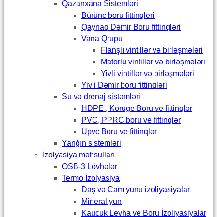
Qazanxana Sistemləri
Bürünc boru fittinqleri
Qaynaq Dəmir Boru fittinqləri
Vana Qrupu
Flanşlı vintillər və birləşmələri
Matorlu vintillər və birləşmələri
Yivli vintillər və birləşmələri
Yivli Dəmir boru fittinqləri
Su və drenaj sistəmləri
HDPE , Koruge Boru ve fittinqlər
PVC, PPRC boru ve fittinqlər
Upvc Boru ve fittinqlər
Yanğın sistemləri
İzolyasiya məhsulları
OSB-3 Lövhələr
Termo İzolyasiya
Daş və Cam yunu izoliyasiyalar
Mineral yun
Kaucuk Levha ve Boru İzoliyasiyalar