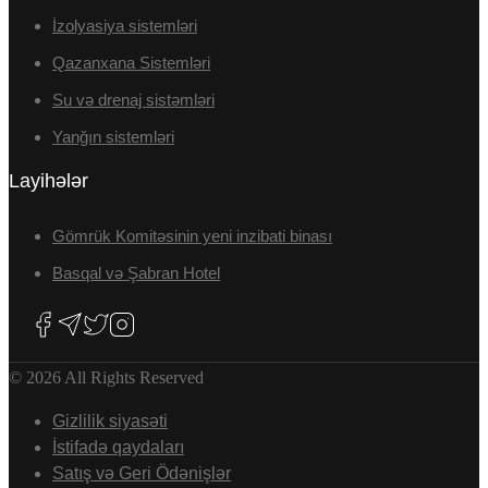
İzolyasiya sistemləri
Qazanxana Sistemləri
Su və drenaj sistəmləri
Yanğın sistemləri
Layihələr
Gömrük Komitəsinin yeni inzibati binası
Basqal və Şabran Hotel
© 2026 All Rights Reserved
Gizlilik siyasəti
İstifadə qaydaları
Satış və Geri Ödənişlər