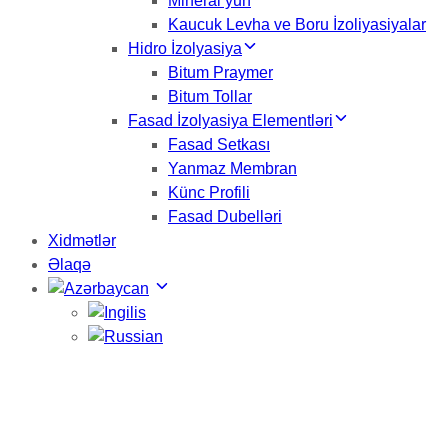
Mineral yun
Kaucuk Levha ve Boru İzoliyasiyalar
Hidro İzolyasiya
Bitum Praymer
Bitum Tollar
Fasad İzolyasiya Elementləri
Fasad Setkası
Yanmaz Membran
Künc Profili
Fasad Dubelləri
Xidmətlər
Əlaqə