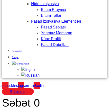
Hidro İzolyasiya
Bitum Praymer
Bitum Tollar
Fasad İzolyasiya Elementləri
Fasad Setkası
Yanmaz Membran
Künc Profili
Fasad Dubelləri
Xidmətlər
Əlaqə
acebook
Instagram
Linkedin
E-kataloq
Səbət
0