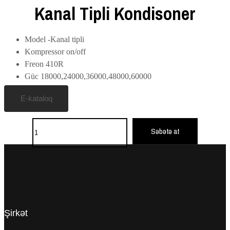
Kanal Tipli Kondisoner
Model -Kanal tipli
Kompressor on/off
Freon 410R
Güc 18000,24000,36000,48000,60000
E-kataloq
Say
Səbətə at
Şirkət