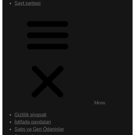
Sayt xəritəsi
Menu
Gizlilik siyasəti
İstifadə qaydaları
Satış və Geri Ödənişlər