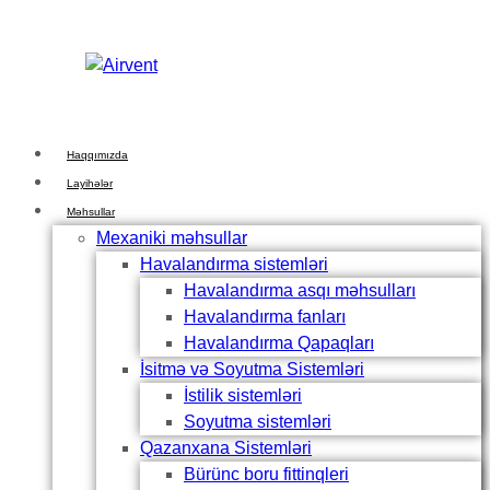
Skip
Skip
links
to
primary
navigation
Skip
to
Haqqımızda
content
Layihələr
Məhsullar
Mexaniki məhsullar
Havalandırma sistemləri
Havalandırma asqı məhsulları
Havalandırma fanları
Havalandırma Qapaqları
İsitmə və Soyutma Sistemləri
İstilik sistemləri
Soyutma sistemləri
Qazanxana Sistemləri
Bürünc boru fittinqleri