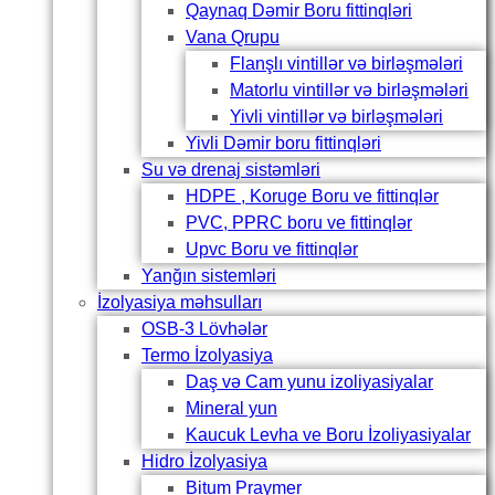
Qaynaq Dəmir Boru fittinqləri
Vana Qrupu
Flanşlı vintillər və birləşmələri
Matorlu vintillər və birləşmələri
Yivli vintillər və birləşmələri
Yivli Dəmir boru fittinqləri
Su və drenaj sistəmləri
HDPE , Koruge Boru ve fittinqlər
PVC, PPRC boru ve fittinqlər
Upvc Boru ve fittinqlər
Yanğın sistemləri
İzolyasiya məhsulları
OSB-3 Lövhələr
Termo İzolyasiya
Daş və Cam yunu izoliyasiyalar
Mineral yun
Kaucuk Levha ve Boru İzoliyasiyalar
Hidro İzolyasiya
Bitum Praymer