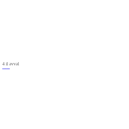
4 il əvvəl
Gömrük Komitəsinin yeni inzibati binası