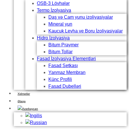
OSB-3 Lövhələr
Termo İzolyasiya
Daş və Cam yunu izoliyasiyalar
Mineral yun
Kaucuk Levha ve Boru İzoliyasiyalar
Hidro İzolyasiya
Bitum Praymer
Bitum Tollar
Fasad İzolyasiya Elementləri
Fasad Setkası
Yanmaz Membran
Künc Profili
Fasad Dubelləri
Xidmətlər
Əlaqə