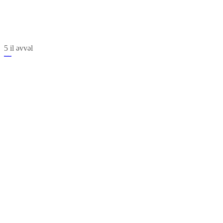
5 il əvvəl
Renessans Palace