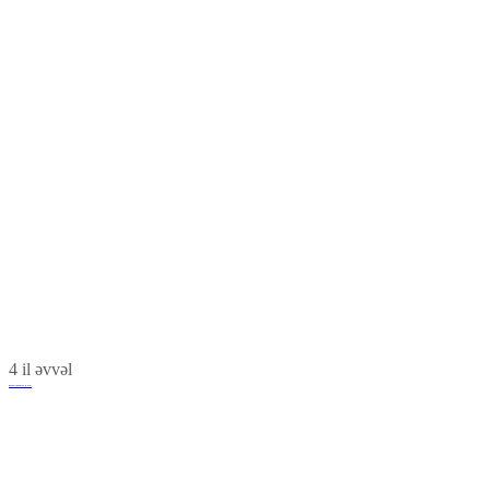
4 il əvvəl
Basqal və Şabran Hotel