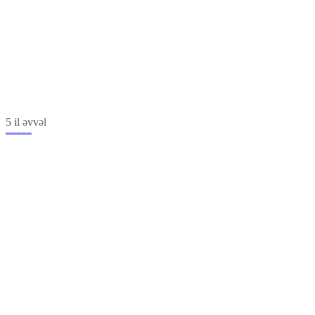
5 il əvvəl
Şəmkir şəhərinin Bayraq meydanı və Bayraq muzeyi