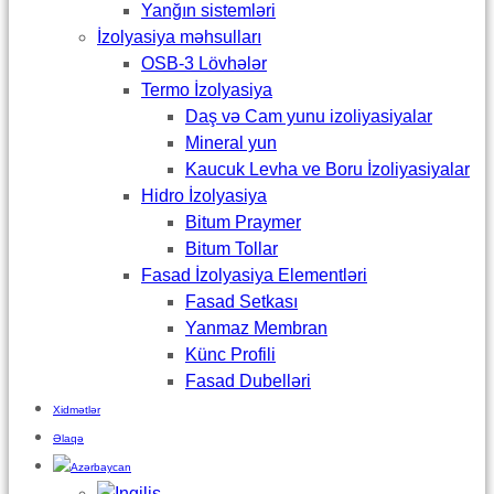
Yanğın sistemləri
İzolyasiya məhsulları
OSB-3 Lövhələr
Termo İzolyasiya
Daş və Cam yunu izoliyasiyalar
Mineral yun
Kaucuk Levha ve Boru İzoliyasiyalar
Hidro İzolyasiya
Bitum Praymer
Bitum Tollar
Fasad İzolyasiya Elementləri
Fasad Setkası
Yanmaz Membran
Künc Profili
Fasad Dubelləri
Xidmətlər
Əlaqə