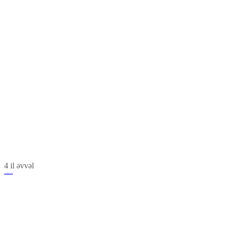
4 il əvvəl
Xanoba Gömrük Postu