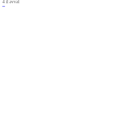
4 il əvvəl
Sea Breeze