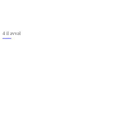
4 il əvvəl
Yasamal və Hövsan Mida lahiyələri