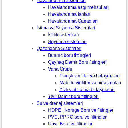
Havalandırma sistemləri
Havalandırma asqı məhsulları
Havalandırma fanları
Havalandırma Qapaqları
İsitmə və Soyutma Sistemləri
İstilik sistemləri
Soyutma sistemləri
Qazanxana Sistemləri
Bürünc boru fittinqleri
Qaynaq Dəmir Boru fittinqləri
Vana Qrupu
Flanşlı vintillər və birləşmələri
Matorlu vintillər və birləşmələri
Yivli vintillər və birləşmələri
Yivli Dəmir boru fittinqləri
Su və drenaj sistəmləri
HDPE , Koruge Boru ve fittinqlər
PVC, PPRC boru ve fittinqlər
Upvc Boru ve fittinqlər