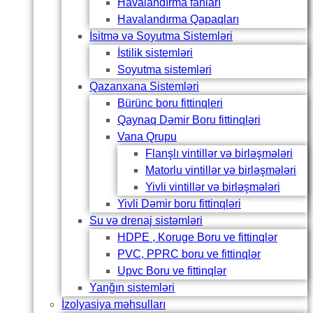
Havalandırma fanları
Havalandırma Qapaqları
İsitmə və Soyutma Sistemləri
İstilik sistemləri
Soyutma sistemləri
Qazanxana Sistemləri
Bürünc boru fittinqleri
Qaynaq Dəmir Boru fittinqləri
Vana Qrupu
Flanşlı vintillər və birləşmələri
Matorlu vintillər və birləşmələri
Yivli vintillər və birləşmələri
Yivli Dəmir boru fittinqləri
Su və drenaj sistəmləri
HDPE , Koruge Boru ve fittinqlər
PVC, PPRC boru ve fittinqlər
Upvc Boru ve fittinqlər
Yanğın sistemləri
İzolyasiya məhsulları