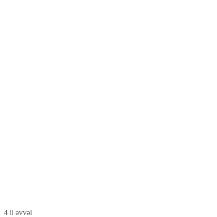
4 il əvvəl