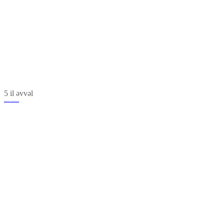
5 il əvvəl
Şəmkir Rayonu Heydər Əliyev Mərkəzi