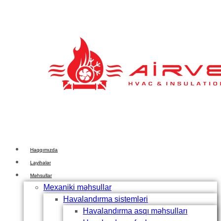
Skip
Skip
links
to
primary
navigation
Skip
to
content
Haqqımızda
Layihələr
Məhsullar
Mexaniki məhsullar
Havalandırma sistemləri
Havalandırma asqı məhsulları