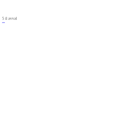
5 il əvvəl
Aztol Motors