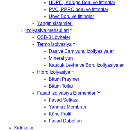
HDPE , Koruge Boru ve fittinqlər
PVC, PPRC boru ve fittinqlər
Upvc Boru ve fittinqlər
Yanğın sistemləri
İzolyasiya məhsulları
OSB-3 Lövhələr
Termo İzolyasiya
Daş və Cam yunu izoliyasiyalar
Mineral yun
Kaucuk Levha ve Boru İzoliyasiyalar
Hidro İzolyasiya
Bitum Praymer
Bitum Tollar
Fasad İzolyasiya Elementləri
Fasad Setkası
Yanmaz Membran
Künc Profili
Fasad Dubelləri
Xidmətlər