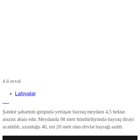
4 il əvvəl
Lahiyələr
Basqal və Şabran Hotel
Şəmkir şəhərinin girişində yerləşən bayraq meydanı 4,5 hektar
ərazini əhatə edir. Meydanda 98 metr hündürlüyündə bayraq dirəyi
ucaldılıb, uzunluğu 40, eni 20 metr olan dövlət bayrağı asılıb.