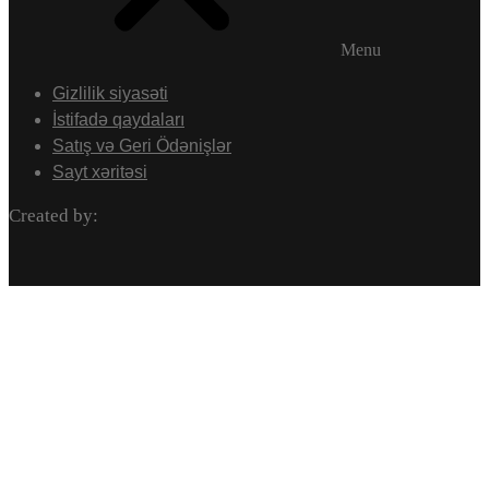
Menu
Gizlilik siyasəti
İstifadə qaydaları
Satış və Geri Ödənişlər
Sayt xəritəsi
Created by: