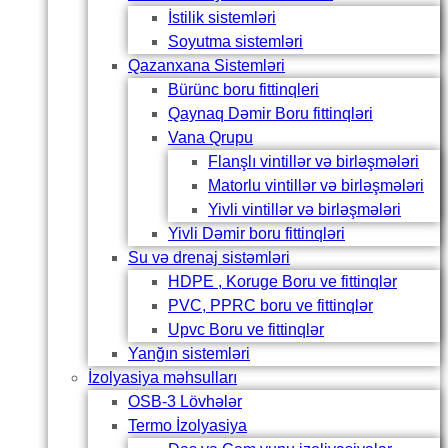
İstilik sistemləri
Soyutma sistemləri
Qazanxana Sistemləri
Bürünc boru fittinqleri
Qaynaq Dəmir Boru fittinqləri
Vana Qrupu
Flanşlı vintillər və birləşmələri
Matorlu vintillər və birləşmələri
Yivli vintillər və birləşmələri
Yivli Dəmir boru fittinqləri
Su və drenaj sistəmləri
HDPE , Koruge Boru ve fittinqlər
PVC, PPRC boru ve fittinqlər
Upvc Boru ve fittinqlər
Yanğın sistemləri
İzolyasiya məhsulları
OSB-3 Lövhələr
Termo İzolyasiya