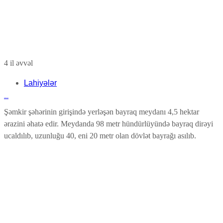
4 il əvvəl
Lahiyələr
Sea Breeze
Şəmkir şəhərinin girişində yerləşən bayraq meydanı 4,5 hektar
ərazini əhatə edir. Meydanda 98 metr hündürlüyündə bayraq dirəyi
ucaldılıb, uzunluğu 40, eni 20 metr olan dövlət bayrağı asılıb.