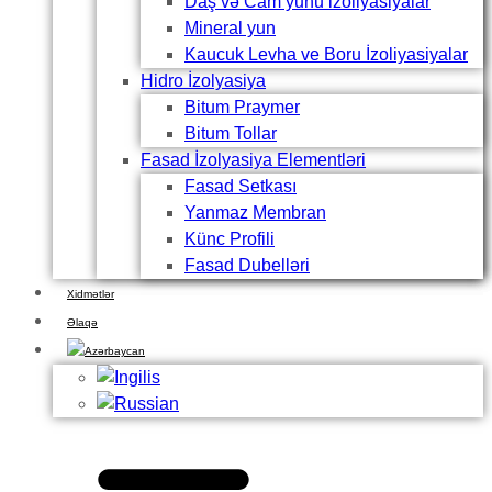
Daş və Cam yunu izoliyasiyalar
Mineral yun
Kaucuk Levha ve Boru İzoliyasiyalar
Hidro İzolyasiya
Bitum Praymer
Bitum Tollar
Fasad İzolyasiya Elementləri
Fasad Setkası
Yanmaz Membran
Künc Profili
Fasad Dubelləri
Xidmətlər
Əlaqə