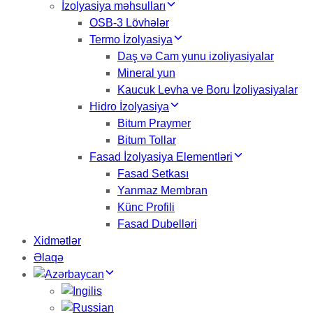
İzolyasiya məhsulları
OSB-3 Lövhələr
Termo İzolyasiya
Daş və Cam yunu izoliyasiyalar
Mineral yun
Kaucuk Levha ve Boru İzoliyasiyalar
Hidro İzolyasiya
Bitum Praymer
Bitum Tollar
Fasad İzolyasiya Elementləri
Fasad Setkası
Yanmaz Membran
Künc Profili
Fasad Dubelləri
Xidmətlər
Əlaqə