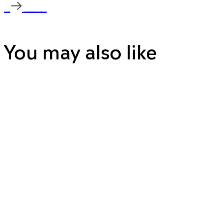
Növbəti layihə
Növbəti layihə
Şəmkir şəhərinin Bayraq meydanı və Bayraq muzeyi
You may also like