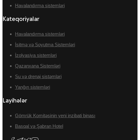
Havalandırma sistemləri
Kateqoriyalar
Havalandırma sistemləri
İsitmə və Soyutma Sistemləri
İzolyasiya sistemləri
Qazanxana Sistemləri
Su və drenaj sistəmləri
Yanğın sistemləri
Layihələr
Gömrük Komitəsinin yeni inzibati binası
Basqal və Şabran Hotel