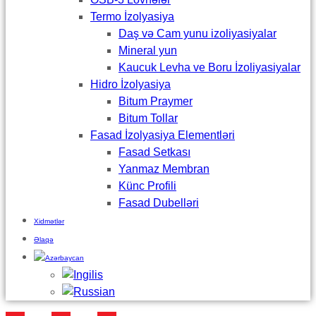
Termo İzolyasiya
Daş və Cam yunu izoliyasiyalar
Mineral yun
Kaucuk Levha ve Boru İzoliyasiyalar
Hidro İzolyasiya
Bitum Praymer
Bitum Tollar
Fasad İzolyasiya Elementləri
Fasad Setkası
Yanmaz Membran
Künc Profili
Fasad Dubelləri
Xidmətlər
Əlaqə