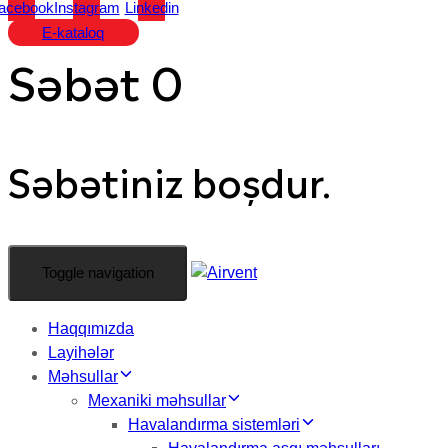
acebook
Instagram
Linkedin
E-kataloq
Səbət
0
Səbətiniz boşdur.
Toggle navigation
Haqqımızda
Layihələr
Məhsullar
Mexaniki məhsullar
Havalandırma sistemləri