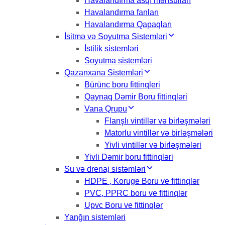
Havalandırma asqı məhsulları
Havalandırma fanları
Havalandırma Qapaqları
İsitmə və Soyutma Sistemləri
İstilik sistemləri
Soyutma sistemləri
Qazanxana Sistemləri
Bürünc boru fittinqleri
Qaynaq Dəmir Boru fittinqləri
Vana Qrupu
Flanşlı vintillər və birləşmələri
Matorlu vintillər və birləşmələri
Yivli vintillər və birləşmələri
Yivli Dəmir boru fittinqləri
Su və drenaj sistəmləri
HDPE , Koruge Boru ve fittinqlər
PVC, PPRC boru ve fittinqlər
Upvc Boru ve fittinqlər
Yanğın sistemləri