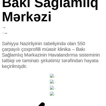
Bakı Sağlamlıq
Mərkəzi
Author
amiroff
Published on:
09.01.2022
Səhiyyə Nazirliyinin tabeliyində olan 550
çarpayılı çoxprofilli müasir klinika – Bakı
Sağlamlıq Mərkəzinin Havalandırma sisteminin
tətbiqi ve təminatı şirkətimiz tərəfindən həyata
keçirilmişdir.