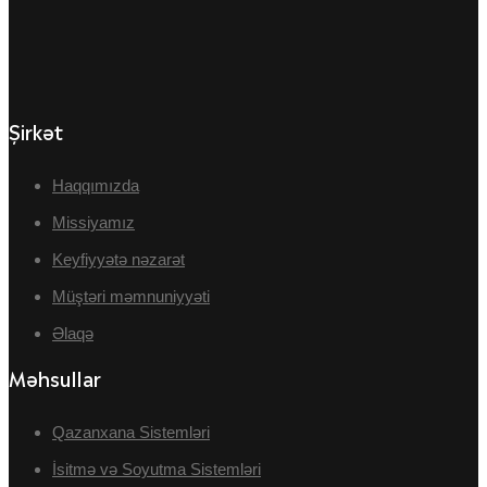
Şirkət
Haqqımızda
Missiyamız
Keyfiyyətə nəzarət
Müştəri məmnuniyyəti
Əlaqə
Məhsullar
Qazanxana Sistemləri
İsitmə və Soyutma Sistemləri