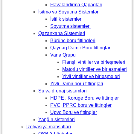
Havalandırma Qapaqları
İsitmə və Soyutma Sistemləri
İstilik sistemləri
Soyutma sistemləri
Qazanxana Sistemləri
Bürünc boru fittinqleri
Qaynaq Dəmir Boru fittinqləri
Vana Qrupu
Flanşlı vintillər və birləşmələri
Matorlu vintillər və birləşmələri
Yivli vintillər və birləşmələri
Yivli Dəmir boru fittinqləri
Su və drenaj sistəmləri
HDPE , Koruge Boru ve fittinqlər
PVC, PPRC boru ve fittinqlər
Upvc Boru ve fittinqlər
Yanğın sistemləri
İzolyasiya məhsulları
OSB-3 Lövhələr