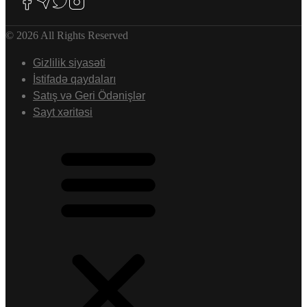
© 2026 All Rights Reserved
Gizlilik siyasəti
İstifadə qaydaları
Satış və Geri Ödənişlər
Sayt xəritəsi