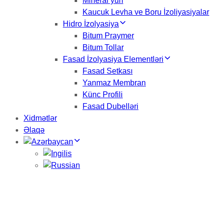
Mineral yun
Kaucuk Levha ve Boru İzoliyasiyalar
Hidro İzolyasiya
Bitum Praymer
Bitum Tollar
Fasad İzolyasiya Elementləri
Fasad Setkası
Yanmaz Membran
Künc Profili
Fasad Dubelləri
Xidmətlər
Əlaqə