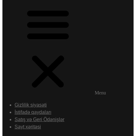
Menu
Gizlilik siyasəti
İstifadə qaydaları
Satış və Geri Ödənişlər
Sayt xəritəsi