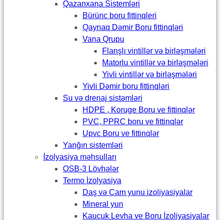
Qazanxana Sistemləri
Bürünc boru fittinqleri
Qaynaq Dəmir Boru fittinqləri
Vana Qrupu
Flanşlı vintillər və birləşmələri
Matorlu vintillər və birləşmələri
Yivli vintillər və birləşmələri
Yivli Dəmir boru fittinqləri
Su və drenaj sistəmləri
HDPE , Koruge Boru ve fittinqlər
PVC, PPRC boru ve fittinqlər
Upvc Boru ve fittinqlər
Yanğın sistemləri
İzolyasiya məhsulları
OSB-3 Lövhələr
Termo İzolyasiya
Daş və Cam yunu izoliyasiyalar
Mineral yun
Kaucuk Levha ve Boru İzoliyasiyalar