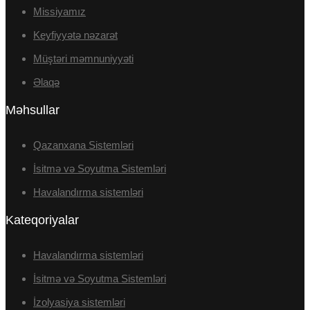
Missiyamız
Keyfiyyətə nəzarət
Müştəri məmnuniyyəti
Əlaqə
Məhsullar
Qazanxana Sistemləri
İsitmə və Soyutma Sistemləri
Havalandırma sistemləri
Kateqoriyalar
Havalandırma sistemləri
İsitmə və Soyutma Sistemləri
İzolyasiya sistemləri