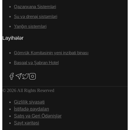
Qazanxana Sistemləri
Su və drenaj sistəmləri
Yanğın sistemləri
Layihələr
Gömrük Komitəsinin yeni inzibati binası
Basqal və Şabran Hotel
© 2026 All Rights Reserved
Gizlilik siyasəti
İstifadə qaydaları
Satış və Geri Ödənişlər
Sayt xəritəsi