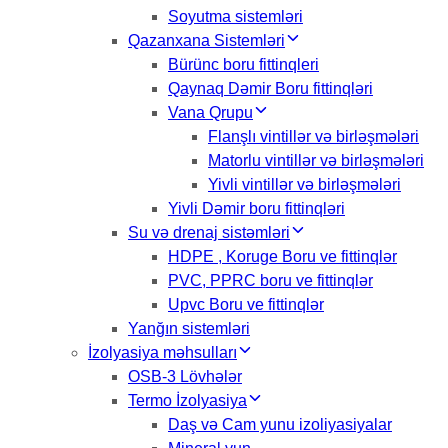
Soyutma sistemləri
Qazanxana Sistemləri
Bürünc boru fittinqleri
Qaynaq Dəmir Boru fittinqləri
Vana Qrupu
Flanşlı vintillər və birləşmələri
Matorlu vintillər və birləşmələri
Yivli vintillər və birləşmələri
Yivli Dəmir boru fittinqləri
Su və drenaj sistəmləri
HDPE , Koruge Boru ve fittinqlər
PVC, PPRC boru ve fittinqlər
Upvc Boru ve fittinqlər
Yanğın sistemləri
İzolyasiya məhsulları
OSB-3 Lövhələr
Termo İzolyasiya
Daş və Cam yunu izoliyasiyalar