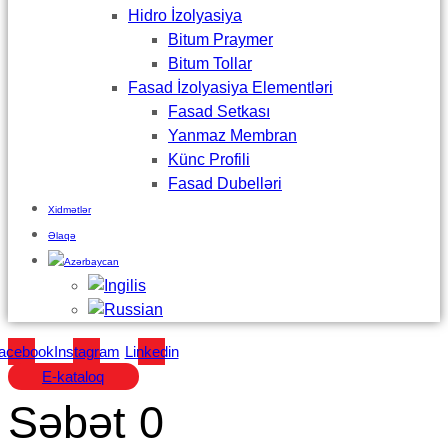
Hidro İzolyasiya
Bitum Praymer
Bitum Tollar
Fasad İzolyasiya Elementləri
Fasad Setkası
Yanmaz Membran
Künc Profili
Fasad Dubelləri
Xidmətlər
Əlaqə
acebook
Instagram
Linkedin
E-kataloq
Səbət
0