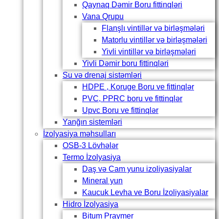
Qaynaq Dəmir Boru fittinqləri
Vana Qrupu
Flanşlı vintillər və birləşmələri
Matorlu vintillər və birləşmələri
Yivli vintillər və birləşmələri
Yivli Dəmir boru fittinqləri
Su və drenaj sistəmləri
HDPE , Koruge Boru ve fittinqlər
PVC, PPRC boru ve fittinqlər
Upvc Boru ve fittinqlər
Yanğın sistemləri
İzolyasiya məhsulları
OSB-3 Lövhələr
Termo İzolyasiya
Daş və Cam yunu izoliyasiyalar
Mineral yun
Kaucuk Levha ve Boru İzoliyasiyalar
Hidro İzolyasiya
Bitum Praymer