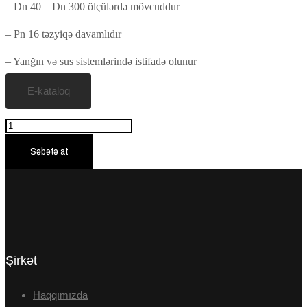
– Dn 40 – Dn 300 ölçülərdə mövcuddur
– Pn 16 təzyiqə davamlıdır
– Yanğın və sus sistemlərində istifadə olunur
E-kataloq
Say
Səbətə at
Şirkət
Haqqımızda