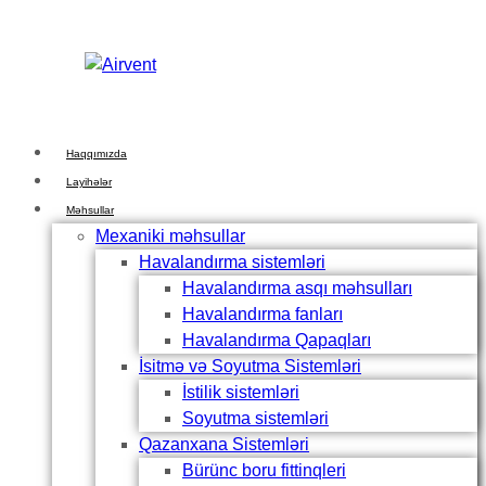
Skip
Skip
links
to
primary
navigation
Skip
to
Haqqımızda
content
Layihələr
Məhsullar
Mexaniki məhsullar
Havalandırma sistemləri
Havalandırma asqı məhsulları
Havalandırma fanları
Havalandırma Qapaqları
İsitmə və Soyutma Sistemləri
İstilik sistemləri
Soyutma sistemləri
Qazanxana Sistemləri
Bürünc boru fittinqleri