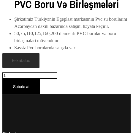
PVC Boru Və Birləşmələri
Şirkətimiz Türkiyənin Egeplast markasının Pvc su borularını
Azərbaycan daxili bazarında satışını həyata keçirir.
50,75,110,125,160,200 diametrli PVC borular və boru
birləşmələri mövcuddur
Səssiz Pvc borularıda satışda var
E-kataloq
Say
Səbətə at