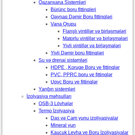
Qazanxana Sistemləri
Bürünc boru fittinqleri
Qaynaq Dəmir Boru fittinqləri
Vana Qrupu
Flanşlı vintillər və birləşmələri
Matorlu vintillər və birləşmələri
Yivli vintillər və birləşmələri
Yivli Dəmir boru fittinqləri
Su və drenaj sistəmləri
HDPE , Koruge Boru ve fittinqlər
PVC, PPRC boru ve fittinqlər
Upvc Boru ve fittinqlər
Yanğın sistemləri
İzolyasiya məhsulları
OSB-3 Lövhələr
Termo İzolyasiya
Daş və Cam yunu izoliyasiyalar
Mineral yun
Kaucuk Levha ve Boru İzoliyasiyalar