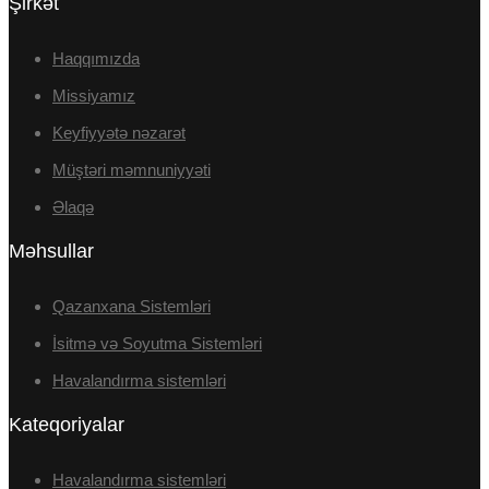
Şirkət
Haqqımızda
Missiyamız
Keyfiyyətə nəzarət
Müştəri məmnuniyyəti
Əlaqə
Məhsullar
Qazanxana Sistemləri
İsitmə və Soyutma Sistemləri
Havalandırma sistemləri
Kateqoriyalar
Havalandırma sistemləri