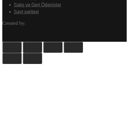
Satış və Geri Ödənişlər
Sayt xəritəsi
Created by: