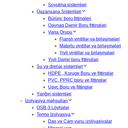
Soyutma sistemləri
Qazanxana Sistemləri
Bürünc boru fittinqleri
Qaynaq Dəmir Boru fittinqləri
Vana Qrupu
Flanşlı vintillər və birləşmələri
Matorlu vintillər və birləşmələri
Yivli vintillər və birləşmələri
Yivli Dəmir boru fittinqləri
Su və drenaj sistəmləri
HDPE , Koruge Boru ve fittinqlər
PVC, PPRC boru ve fittinqlər
Upvc Boru ve fittinqlər
Yanğın sistemləri
İzolyasiya məhsulları
OSB-3 Lövhələr
Termo İzolyasiya
Daş və Cam yunu izoliyasiyalar