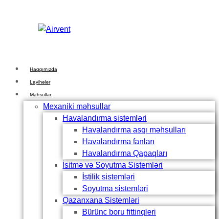
Skip
Skip
links
to
primary
navigation
Skip
to
Haqqımızda
content
Layihələr
Məhsullar
Mexaniki məhsullar
Havalandırma sistemləri
Havalandırma asqı məhsulları
Havalandırma fanları
Havalandırma Qapaqları
İsitmə və Soyutma Sistemləri
İstilik sistemləri
Soyutma sistemləri
Qazanxana Sistemləri
Bürünc boru fittinqleri