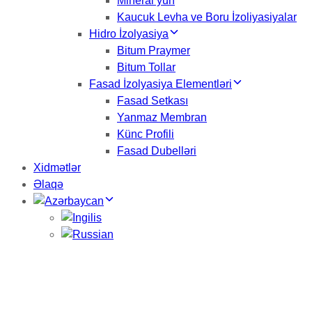
Mineral yun
Kaucuk Levha ve Boru İzoliyasiyalar
Hidro İzolyasiya
Bitum Praymer
Bitum Tollar
Fasad İzolyasiya Elementləri
Fasad Setkası
Yanmaz Membran
Künc Profili
Fasad Dubelləri
Xidmətlər
Əlaqə