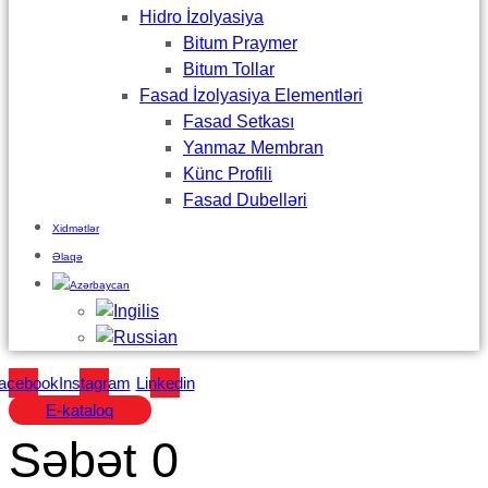
Hidro İzolyasiya
Bitum Praymer
Bitum Tollar
Fasad İzolyasiya Elementləri
Fasad Setkası
Yanmaz Membran
Künc Profili
Fasad Dubelləri
Xidmətlər
Əlaqə
acebook
Instagram
Linkedin
E-kataloq
Səbət
0