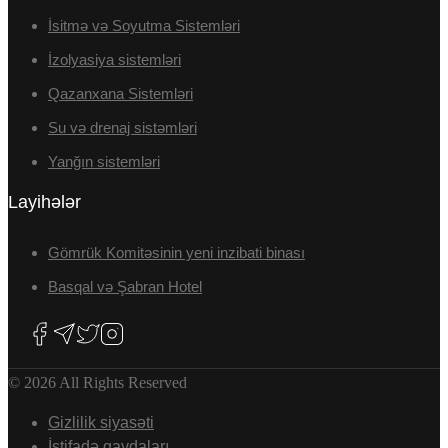
İsitmə və Soyutma Sistemləri
İzolyasiya sistemləri
Qazanxana Sistemləri
Su və drenaj sistəmləri
Yanğın sistemləri
Layihələr
Gömrük Komitəsinin yeni inzibati binası
Basqal və Şabran Hotel
© 2026 All Rights Reserved
Gizlilik siyasəti
İstifadə qaydaları