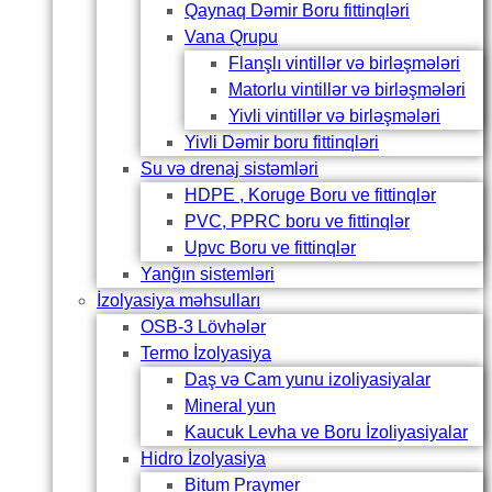
Qaynaq Dəmir Boru fittinqləri
Vana Qrupu
Flanşlı vintillər və birləşmələri
Matorlu vintillər və birləşmələri
Yivli vintillər və birləşmələri
Yivli Dəmir boru fittinqləri
Su və drenaj sistəmləri
HDPE , Koruge Boru ve fittinqlər
PVC, PPRC boru ve fittinqlər
Upvc Boru ve fittinqlər
Yanğın sistemləri
İzolyasiya məhsulları
OSB-3 Lövhələr
Termo İzolyasiya
Daş və Cam yunu izoliyasiyalar
Mineral yun
Kaucuk Levha ve Boru İzoliyasiyalar
Hidro İzolyasiya
Bitum Praymer