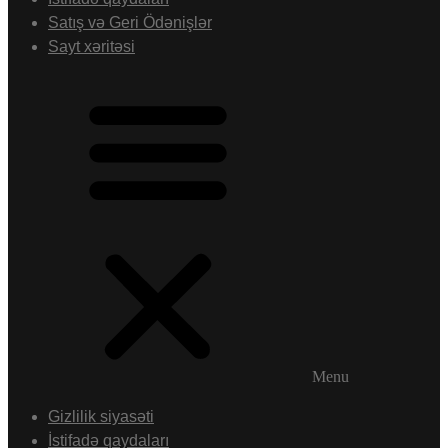
Satış və Geri Ödənişlər
Sayt xəritəsi
Menu
Gizlilik siyasəti
İstifadə qaydaları