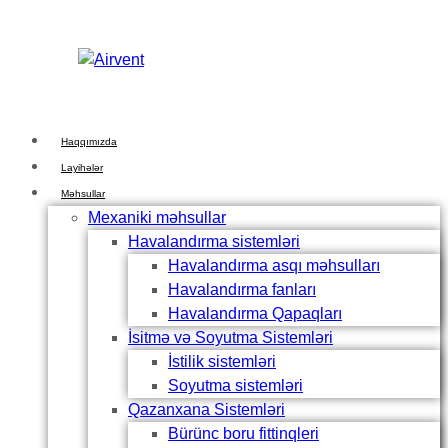
Skip
Skip
links
to
primary
navigation
Skip
to
Haqqımızda
content
Layihələr
Məhsullar
Mexaniki məhsullar
Havalandırma sistemləri
Havalandırma asqı məhsulları
Havalandırma fanları
Havalandırma Qapaqları
İsitmə və Soyutma Sistemləri
İstilik sistemləri
Soyutma sistemləri
Qazanxana Sistemləri
Bürünc boru fittinqleri