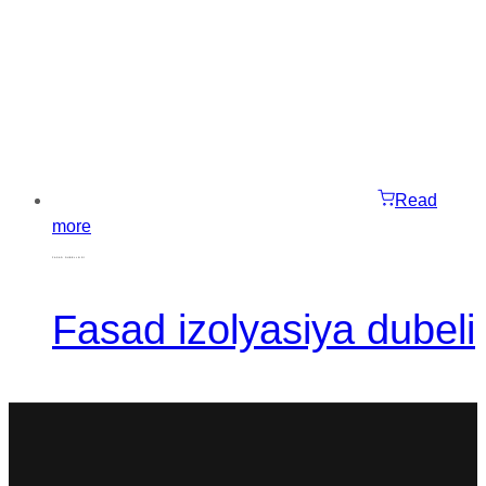
Read
more
FASAD DUBELLƏRI
Fasad izolyasiya dubeli