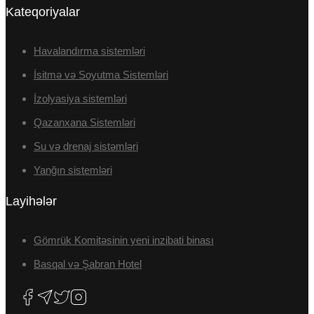
Kateqoriyalar
Havalandırma sistemləri
İsitmə və Soyutma Sistemləri
İzolyasiya sistemləri
Qazanxana Sistemləri
Su və drenaj sistəmləri
Yanğın sistemləri
Layihələr
Gömrük Komitəsinin yeni inzibati binası
Basqal və Şabran Hotel