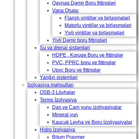
Qaynaq Dəmir Boru fittinqləri
Vana Qrupu
Flanşlı vintillər və birləşmələri
Matorlu vintillər və birləşmələri
Yivli vintillər və birləşmələri
Yivli Dəmir boru fittinqləri
Su və drenaj sistəmləri
HDPE , Koruge Boru ve fittinqlər
PVC, PPRC boru ve fittinqlər
Upvc Boru ve fittinqlər
Yanğın sistemləri
İzolyasiya məhsulları
OSB-3 Lövhələr
Termo İzolyasiya
Daş və Cam yunu izoliyasiyalar
Mineral yun
Kaucuk Levha ve Boru İzoliyasiyalar
Hidro İzolyasiya
Bitum Praymer