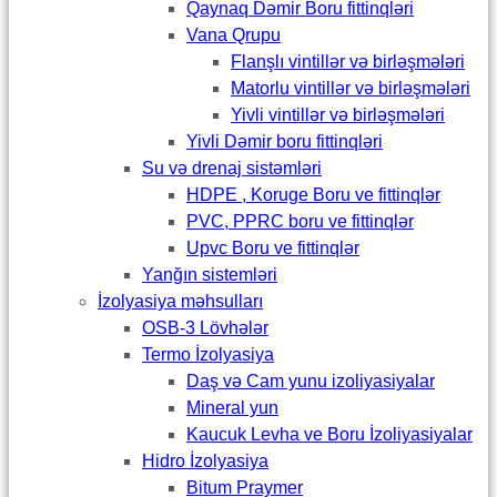
Qaynaq Dəmir Boru fittinqləri
Vana Qrupu
Flanşlı vintillər və birləşmələri
Matorlu vintillər və birləşmələri
Yivli vintillər və birləşmələri
Yivli Dəmir boru fittinqləri
Su və drenaj sistəmləri
HDPE , Koruge Boru ve fittinqlər
PVC, PPRC boru ve fittinqlər
Upvc Boru ve fittinqlər
Yanğın sistemləri
İzolyasiya məhsulları
OSB-3 Lövhələr
Termo İzolyasiya
Daş və Cam yunu izoliyasiyalar
Mineral yun
Kaucuk Levha ve Boru İzoliyasiyalar
Hidro İzolyasiya
Bitum Praymer