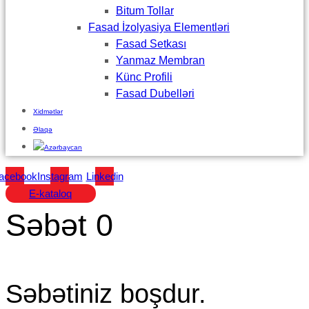
Bitum Tollar
Fasad İzolyasiya Elementləri
Fasad Setkası
Yanmaz Membran
Künc Profili
Fasad Dubelləri
Xidmətlər
Əlaqə
acebook
Instagram
Linkedin
E-kataloq
Səbət
0
Səbətiniz boşdur.