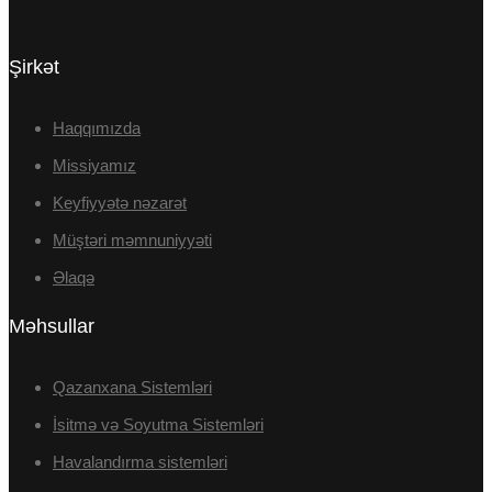
Şirkət
Haqqımızda
Missiyamız
Keyfiyyətə nəzarət
Müştəri məmnuniyyəti
Əlaqə
Məhsullar
Qazanxana Sistemləri
İsitmə və Soyutma Sistemləri
Havalandırma sistemləri