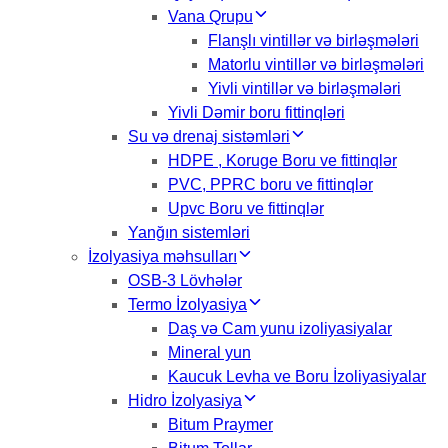
Vana Qrupu
Flanşlı vintillər və birləşmələri
Matorlu vintillər və birləşmələri
Yivli vintillər və birləşmələri
Yivli Dəmir boru fittinqləri
Su və drenaj sistəmləri
HDPE , Koruge Boru ve fittinqlər
PVC, PPRC boru ve fittinqlər
Upvc Boru ve fittinqlər
Yanğın sistemləri
İzolyasiya məhsulları
OSB-3 Lövhələr
Termo İzolyasiya
Daş və Cam yunu izoliyasiyalar
Mineral yun
Kaucuk Levha ve Boru İzoliyasiyalar
Hidro İzolyasiya
Bitum Praymer